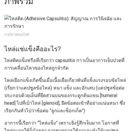
ภาพรวม
กายวิภาคของไหล่
ไหล่แช่แข็งคืออะไร?
ไหล่ติดแข็งหรือที่เรียกว่า capsulitis กาวเป็นอาการเจ็บปวดที่
การเคลื่อนไหวของไหล่ถูกจำกัด
ไหล่เยือกแข็งเกิดขึ้นเมื่อเนื้อเยื่อเกี่ยวพันที่แข็งแรงรอบข้อไหล่
(เรียกว่าแคปซูลข้อไหล่) หนา แข็ง และอักเสบ (แคปซูลข้อต่อ
ประกอบด้วยเอ็นที่ยึดส่วนบนของกระดูกต้นแขน [humeral
head] ไปที่เบ้าไหล่ [glenoid], ยึดข้อต่อเข้าที่อย่างแน่นหนา ซึ่ง
เรียกกันทั่วไปว่าข้อต่อ “ลูกและซ็อกเก็ต”)
อาการนี้เรียกว่า “ไหล่แข็ง” เพราะยิ่งรู้สึกเจ็บมาก โอกาสที่
ไหล่จะถูกใช้ก็น้อยลง การขาดการใช้งานจะทำให้แคปซูล