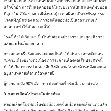
ตับอ่อนอักเสบเรื้อรังเกิดขึ้นหลังจากการอักเสบของตับอ่อนซ้ำ
แล้วซ้ำอีก การดื่มแอลกอฮอล์ในระยะยาวเป็นสาเหตุที่พบบ่อย
ที่สุด (ใน 70% ของกรณีทั้งหมด) ความผิดปกติทางพันธุกรรม
โรคแพ้ภูมิตัวเอง และการอุดตันของท่อเป็นเวลานานๆ ก็
สามารถทำให้เกิดภาวะนี้ได้
โรคนี้ทำให้เกิดแผลเป็นในตับอ่อนอย่างถาวรและสูญเสียการ
ผลิตเอนไซม์ย่อยอาหาร
การอักเสบเรื้อรังและรอยแผลเป็นทำให้เส้นประสาทตับอ่อน
ระคายเคืองอย่างต่อเนื่อง การระคายเคืองต่อเส้นประสาทนี้
ทำให้เกิดอาการปวดท้องลึกซึ่งมักลามไปทางด้านหลังและคง
อยู่นานหลายเดือนหรือหลายปี
ผู้ป่วยมากถึง 90% มีอาการปวดท้องเรื้อรังเมื่อเวลาผ่านไป
3. หลอดเลือดโป่งพองในช่องท้อง
หลอดเลือดโป่งพองในช่องท้องเกิดขึ้นเมื่อหลอดเลือดแดงหลัก
ในช่องท้องอ่อนตัวและขยายตัว ปัจจัยเสี่ยง ได้แก่ อายุที่มาก