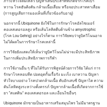
ภาวะหัวใจล้มเหลว ปัญหาเส้นประสาทที่เกิดจากโรคเบา
หวาน โรคฮันติงตัน กล้ามเนื้อเสื่อม หรือจอประสาทตาเสื่อม
(การสูญเสียการมองเห็นที่เกี่ยวข้องกับอายุ)
นอกจากนี้ Ubiquinone ยังใช้ในการรักษาโรคอัลไซเมอร์
คอเลสเตอรอลสูง หรือเส้นโลหิตตีบด้านข้าง amyotrophic
(โรค Lou Gehrig) อย่างไรก็ตาม การวิจัยพบว่ายูบิควิโนนอาจ
ไม่ได้ผลในการรักษาโรคเหล่านี้
การวิจัยยังแสดงให้เห็นว่ายูบิควิโนนไม่น่าจะมีประสิทธิภาพ
ในการเพิ่มประสิทธิภาพการกีฬา
การใช้งานอื่น ๆ ที่ไม่ได้รับการพิสูจน์ด้วยการวิจัย ได้แก่ การ
รักษาโรคหอบหืด ปอดอุดกั้นเรื้อรัง มะเร็ง เบาหวาน ปัญหา
หัวใจบางอย่าง โรคปวดกล้ามเนื้อ ตับอักเสบซี ปัญหาไต ความ
ดันโลหิตสูงระหว่างตั้งครรภ์ ปัญหากล้ามเนื้อที่เกิดจากการใช้
ยา “สแตติน” คอเลสเตอรอล และเงื่อนไขอื่นๆ
Ubiquinone มักขายเป็นอาหารเสริมสมุนไพร ไม่มีมาตรฐาน