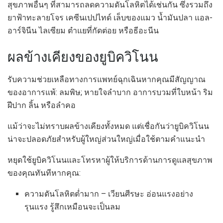
สุขภาพอื่นๆ ที่สามารถลดความดันโลหิตได้เช่นกัน ซึ่งรวมถึง
ยาฟ้าทะลายโจร เคซีนเปปไทด์ เล็บของแมว น้ำมันปลา แอล-
อาร์จินีน ไลเซียม ตำแยที่กัดต่อย หรือธีอะนีน
ผลข้างเคียงของยูบิควิโนน
รับความช่วยเหลือทางการแพทย์ฉุกเฉินหากคุณมีสัญญาณ
ของอาการแพ้: ลมพิษ; หายใจลำบาก อาการบวมที่ใบหน้า ริม
ฝีปาก ลิ้น หรือลำคอ
แม้ว่าจะไม่ทราบผลข้างเคียงทั้งหมด แต่เชื่อกันว่ายูบิควิโนน
น่าจะปลอดภัยสำหรับผู้ใหญ่ส่วนใหญ่เมื่อใช้ตามคำแนะนำ
หยุดใช้ยูบิควิโนนและโทรหาผู้ให้บริการด้านการดูแลสุขภาพ
ของคุณทันทีหากคุณ:
ความดันโลหิตต่ำมาก – เวียนศีรษะ อ่อนแรงอย่าง
รุนแรง รู้สึกเหมือนจะเป็นลม