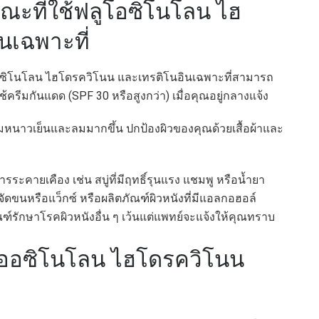
ณะที่ใช้ฟลูโอซิโนโลน ไฮ
นเฉพาะที่
อซิโนโลน ไฮโดรควิโนน และเทรติโนอินเฉพาะที่สามารถ
้ครีมกันแดด (SPF 30 หรือสูงกว่า) เมื่อคุณอยู่กลางแจ้ง
หนาวเย็นและลมมากขึ้น ปกป้องผิวของคุณด้วยเสื้อผ้าและ
ารระคายเคือง เช่น สบู่ที่มีฤทธิ์รุนแรง แชมพู หรือน้ำยา
ขนหรือแว็กซ์ หรือผลิตภัณฑ์ผิวหนังที่มีแอลกอฮอล์
ฑ์รักษาโรคผิวหนังอื่น ๆ เว้นแต่แพทย์จะแจ้งให้คุณทราบ
ูออซิโนโลน ไฮโดรควิโนน