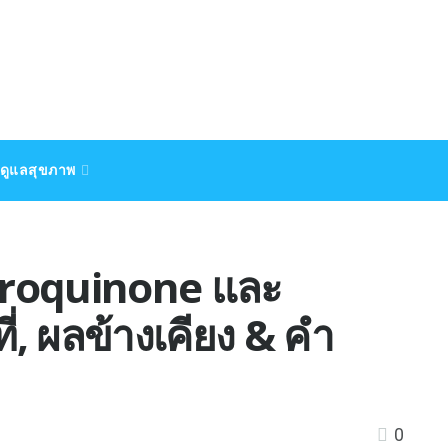
ดูแลสุขภาพ
droquinone และ
ี่, ผลข้างเคียง & คำ
0