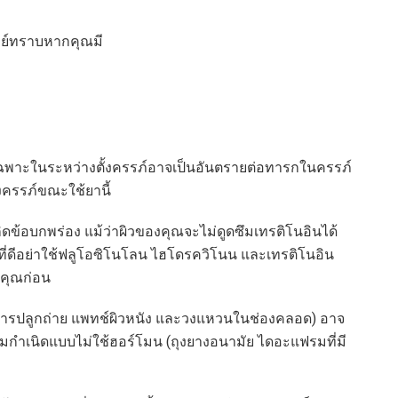
พทย์ทราบหากคุณมี
n เฉพาะในระหว่างตั้งครรภ์อาจเป็นอันตรายต่อทารกในครรภ์
งครรภ์ขณะใช้ยานี้
เกิดข้อบกพร่อง แม้ว่าผิวของคุณจะไม่ดูดซึมเทรติโนอินได้
่ดีอย่าใช้ฟลูโอซิโนโลน ไฮโดรควิโนน และเทรติโนอิน
งคุณก่อน
การปลูกถ่าย แพทช์ผิวหนัง และวงแหวนในช่องคลอด) อาจ
คุมกำเนิดแบบไม่ใช้ฮอร์โมน (ถุงยางอนามัย ไดอะแฟรมที่มี