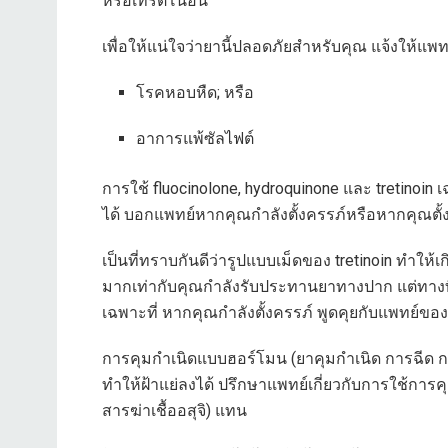
หรือเทรติโนอิน
เพื่อให้แน่ใจว่ายานี้ปลอดภัยสำหรับคุณ แจ้งให้แ
โรคหอบหืด; หรือ
อาการแพ้ซัลไฟต์
การใช้ fluocinolone, hydroquinone และ tretinoi
ได้ บอกแพทย์หากคุณกำลังตั้งครรภ์หรือหากคุณตั้
เป็นที่ทราบกันดีว่ารูปแบบเม็ดของ tretinoin ทำให้
มากเท่ากับคุณกำลังรับประทานยาทางปาก แต่ทางที
เฉพาะที่ หากคุณกำลังตั้งครรภ์ พูดคุยกับแพทย์ขอ
การคุมกำเนิดแบบฮอร์โมน (ยาคุมกำเนิด การฉีด 
ทำให้ฝ้าแย่ลงได้ ปรึกษาแพทย์เกี่ยวกับการใช้การ
สารฆ่าเชื้ออสุจิ) แทน