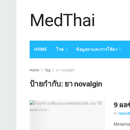
MedThai
HOME
โรค
ข้อมูลยาและการใช้ยา
Home
Tag
ยา novalgin
ป้ายกำกับ:
ยา novalgin
9 ผล
BY
หมอเภสัช
Metamizole