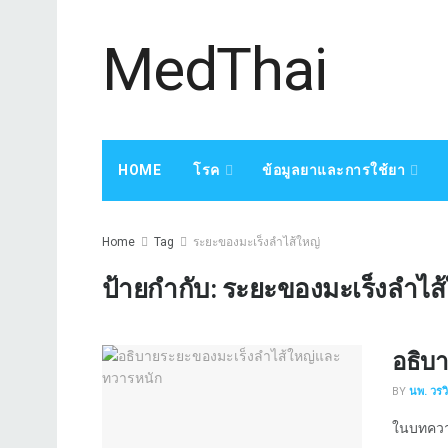
MedThai
HOME
โรค
ข้อมูลยาและการใช้ยา
Home
Tag
ระยะของมะเร็งลำไส้ใหญ่
ป้ายกำกับ:
ระยะของมะเร็งลำไส้
อธิบ
BY
นพ. วรว
ในบทความ