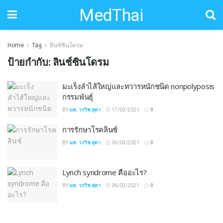
MedThai
Home
Tag
ลินช์ซินโดรม
ป้ายกำกับ:
ลินช์ซินโดรม
มะเร็งลำไส้ใหญ่และทวารหนักชนิด nonpolyposis
กรรมพันธุ์
BY
นพ. วรวิช สุตา
17/03/2021
0
การรักษาโรคลินช์
BY
นพ. วรวิช สุตา
06/03/2021
0
Lynch syndrome คืออะไร?
BY
นพ. วรวิช สุตา
06/03/2021
0