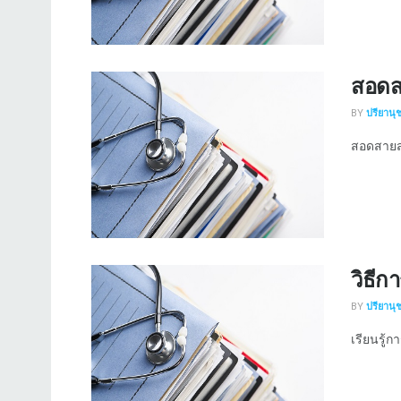
สอดส
BY
ปรียานุ
สอดสายสว
วิธีกา
BY
ปรียานุ
เรียนรู้การ