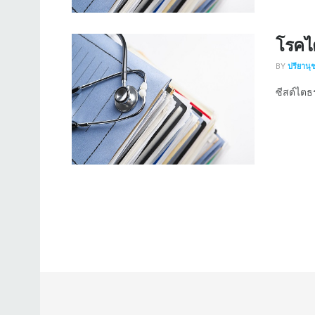
โรคไ
BY
ปรียานุ
ซีสต์ไตธร