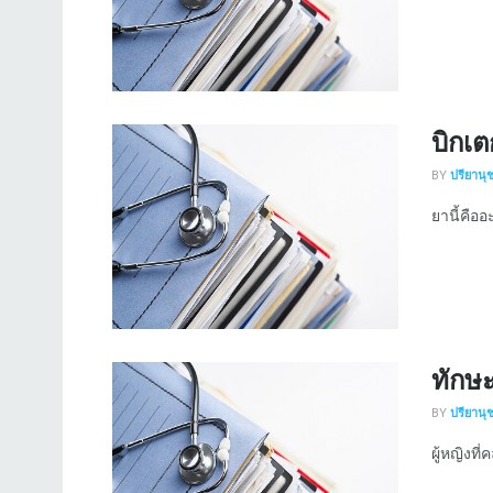
บิกเต
BY
ปรียานุ
ยานี้คืออ
ทักษ
BY
ปรียานุ
ผู้หญิงที