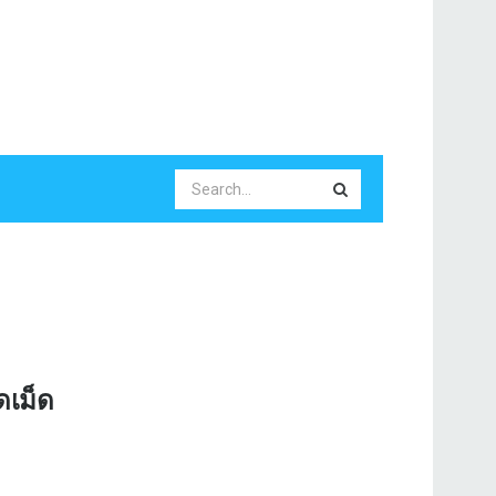
ดเม็ด