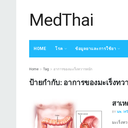
MedThai
HOME
โรค
ข้อมูลยาและการใช้ยา
Home
Tag
อาการของมะเร็งทวารหนัก
ป้ายกำกับ:
อาการของมะเร็งทวา
สาเห
BY
นพ. วรว
มะเร็งทวา