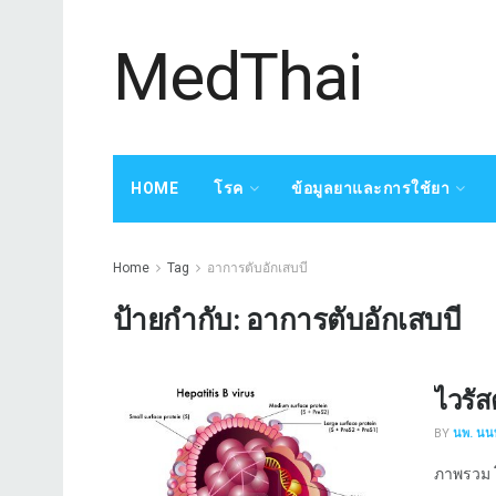
MedThai
HOME
โรค
ข้อมูลยาและการใช้ยา
Home
Tag
อาการตับอักเสบบี
ป้ายกำกับ:
อาการตับอักเสบบี
ไวรัส
BY
นพ. นนท
ภาพรวม โ