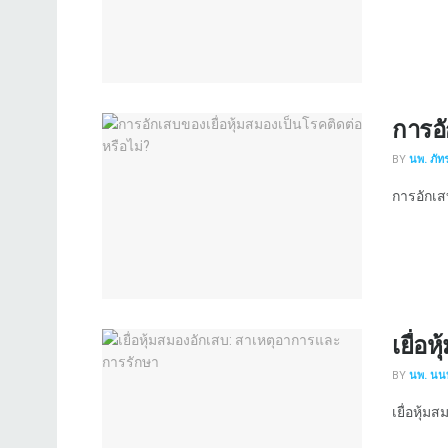
การอั
BY
นพ. ภัทร
การอักเสบข
เยื่อ
BY
นพ. นนท
เยื่อหุ้มส