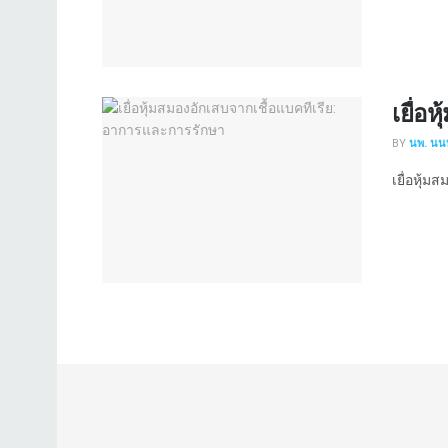
เยื่อ
BY
นพ. นนท
เยื่อหุ้มส