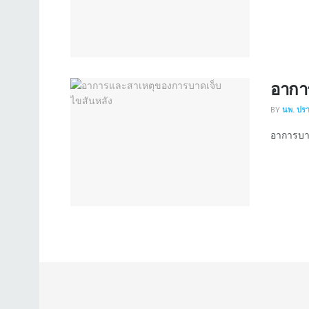
อากา
BY
นพ. ปร
อาการบาดเ