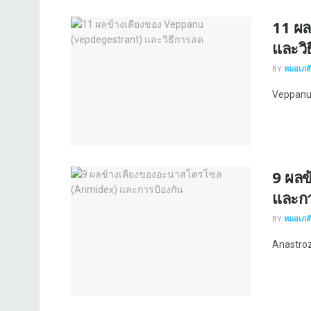
11 ผล
และวิ
BY
หมอเภสัช
Veppanu 
9 ผลข
และกา
BY
หมอเภสัช
Anastrozo