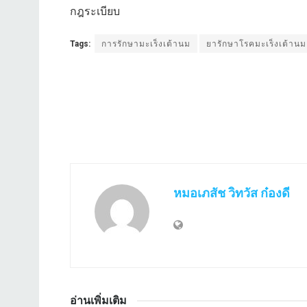
กฎระเบียบ
Tags:
การรักษามะเร็งเต้านม
ยารักษาโรคมะเร็งเต้านม
หมอเภสัช วิทวัส ก๋องดี
อ่านเพิ่มเติม