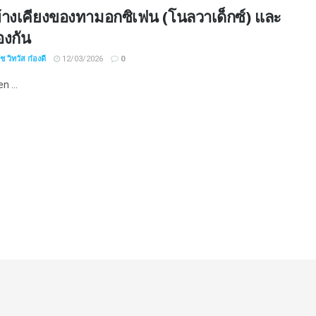
้างเคียงของทามอกซิเฟน (โนลวาเด็กซ์) และ
องกัน
 วิทวัส ก๋องดี
12/03/2026
0
n ...