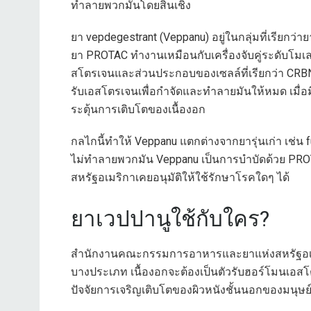
ทำลายพวกมันโดยสิ้นเชิง
ยา vepdegestrant (Veppanu) อยู่ในกลุ่มที่เรีย
ยา PROTAC ทำงานเหมือนกับเครื่องจับคู่ระดับโมเล
สโตรเจนและส่วนประกอบของเซลล์ที่เรียกว่า CRBN 
รับเอสโตรเจนเพื่อกำจัดและทำลายมันให้หมด เมื่
ระตุ้นการเติบโตของเนื้องอก
กลไกนี้ทำให้ Veppanu แตกต่างจากยารุ่นเก่า เช่น 
ไม่ทำลายพวกมัน Veppanu เป็นการบำบัดด้วย 
สหรัฐอเมริกาเคยอนุมัติให้ใช้รักษาโรคใดๆ ได้
ยาเวปปานูใช้กับใคร?
สำนักงานคณะกรรมการอาหารและยาแห่งสหรัฐอเมริกา
บางประเภท เนื้องอกจะต้องเป็นตัวรับฮอร์โมนเอสโต
ปัจจัยการเจริญเติบโตของผิวหนังชั้นนอกของมนุษย์ 2