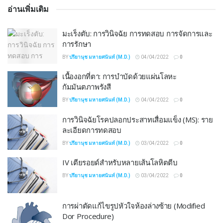
อ่านเพิ่มเติม
มะเร็งตับ: การวินิจฉัย การทดสอบ การจัดการและ
การรักษา
BY
ปรียานุช มหายศนันท์ (M.D.)
04/04/2022
0
เนื้องอกที่ตา: การบำบัดด้วยแผ่นโลหะ
กัมมันตภาพรังสี
BY
ปรียานุช มหายศนันท์ (M.D.)
04/04/2022
0
การวินิจฉัยโรคปลอกประสาทเสื่อมแข็ง (MS): ราย
ละเอียดการทดสอบ
BY
ปรียานุช มหายศนันท์ (M.D.)
03/04/2022
0
IV เตียรอยด์สำหรับหลายเส้นโลหิตตีบ
BY
ปรียานุช มหายศนันท์ (M.D.)
03/04/2022
0
การผ่าตัดแก้ไขรูปหัวใจห้องล่างซ้าย (Modified
Dor Procedure)