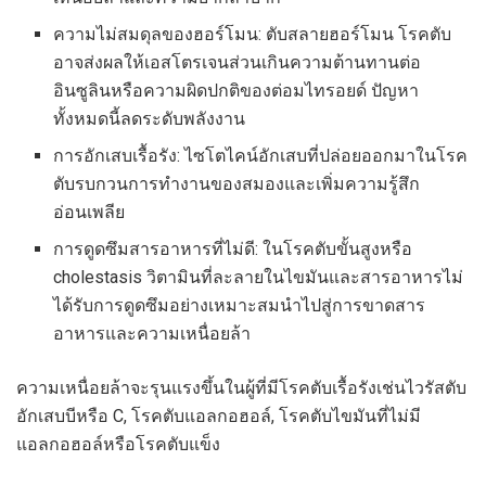
ความไม่สมดุลของฮอร์โมน: ตับสลายฮอร์โมน โรคตับ
อาจส่งผลให้เอสโตรเจนส่วนเกินความต้านทานต่อ
อินซูลินหรือความผิดปกติของต่อมไทรอยด์ ปัญหา
ทั้งหมดนี้ลดระดับพลังงาน
การอักเสบเรื้อรัง: ไซโตไคน์อักเสบที่ปล่อยออกมาในโรค
ตับรบกวนการทำงานของสมองและเพิ่มความรู้สึก
อ่อนเพลีย
การดูดซึมสารอาหารที่ไม่ดี: ในโรคตับขั้นสูงหรือ
cholestasis วิตามินที่ละลายในไขมันและสารอาหารไม่
ได้รับการดูดซึมอย่างเหมาะสมนำไปสู่การขาดสาร
อาหารและความเหนื่อยล้า
ความเหนื่อยล้าจะรุนแรงขึ้นในผู้ที่มีโรคตับเรื้อรังเช่นไวรัสตับ
อักเสบบีหรือ C, โรคตับแอลกอฮอล์, โรคตับไขมันที่ไม่มี
แอลกอฮอล์หรือโรคตับแข็ง