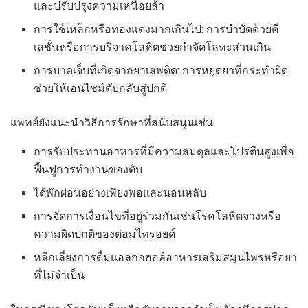
และปรับปรุงความเหนื่อยล้า
การใช้เหล็กหรือทองแดงมากเกินไป: การบำบัดด้วยคี
เลชั่นหรือการบริจาคโลหิตช่วยกำจัดโลหะส่วนเกิน
การบาดเจ็บที่เกิดจากยาเสพติด: การหยุดยาที่กระทำผิด
ช่วยให้เอนไซม์ตับกลับสู่ปกติ
แพทย์ยังแนะนำวิธีการรักษาที่สนับสนุนเช่น:
การรับประทานอาหารที่มีความสมดุลและโปรตีนสูงเพื่อ
ฟื้นฟูการทำงานของตับ
ได้พักผ่อนอย่างเพียงพอและนอนหลับ
การจัดการเงื่อนไขที่อยู่ร่วมกันเช่นโรคโลหิตจางหรือ
ความผิดปกติของต่อมไทรอยด์
หลีกเลี่ยงการดื่มแอลกอฮอล์อาหารเสริมสมุนไพรหรือยา
ที่ไม่จำเป็น