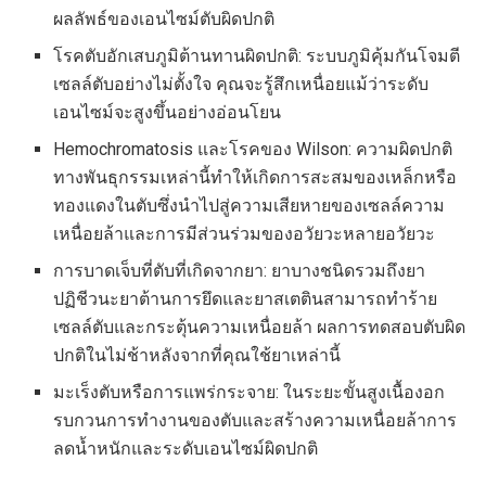
ผลลัพธ์ของเอนไซม์ตับผิดปกติ
โรคตับอักเสบภูมิต้านทานผิดปกติ: ระบบภูมิคุ้มกันโจมตี
เซลล์ตับอย่างไม่ตั้งใจ คุณจะรู้สึกเหนื่อยแม้ว่าระดับ
เอนไซม์จะสูงขึ้นอย่างอ่อนโยน
Hemochromatosis และโรคของ Wilson: ความผิดปกติ
ทางพันธุกรรมเหล่านี้ทำให้เกิดการสะสมของเหล็กหรือ
ทองแดงในตับซึ่งนำไปสู่ความเสียหายของเซลล์ความ
เหนื่อยล้าและการมีส่วนร่วมของอวัยวะหลายอวัยวะ
การบาดเจ็บที่ตับที่เกิดจากยา: ยาบางชนิดรวมถึงยา
ปฏิชีวนะยาต้านการยึดและยาสเตตินสามารถทำร้าย
เซลล์ตับและกระตุ้นความเหนื่อยล้า ผลการทดสอบตับผิด
ปกติในไม่ช้าหลังจากที่คุณใช้ยาเหล่านี้
มะเร็งตับหรือการแพร่กระจาย: ในระยะขั้นสูงเนื้องอก
รบกวนการทำงานของตับและสร้างความเหนื่อยล้าการ
ลดน้ำหนักและระดับเอนไซม์ผิดปกติ