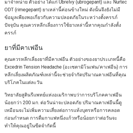
มาจำหน่าย ตัวอย่าง ได้แก่ Ubrelvy (ubrogepant) และ Nurtec
ODT (rimegepant) ยาเหล่านี้ค่อนข้างใหม่ ดังนั้นจึงยังไม่มี
ข้อมูลเพียงพอเกี่ยวกับความปลอดภัยในระหว่างตั้งครรภ์
ปัจจุบัน คุณควรหลีกเลี่ยงการใช้ยาเหล่านี้หากคุณกำลังตั้ง
ครรภ์
ยาที่มีคาเฟอีน
คุณควรหลีกเลี่ยงยาที่มีคาเฟอีน ตัวอย่างของยาประเภทนี้คือ
Excedrin Tension Headache (อะเซตามิโนเฟน/คาเฟอีน) การ
หลีกเลี่ยงผลิตภัณฑ์เหล่านี้จะช่วยจำกัดปริมาณคาเฟอีนที่คุณ
บริโภคในแต่ละวัน
วิทยาลัยสูตินรีแพทย์แห่งอเมริกาพบว่าการบริโภคคาเฟอีน
น้อยกว่า 200 มก. ต่อวันน่าจะปลอดภัย ปริมาณคาเฟอีนนี้ดู
เหมือนจะไม่เพิ่มความเสี่ยงต่อการแท้งบุตรหรือการคลอด
ก่อนกำหนด การดื่มกาแฟหนึ่งแก้วหรือน้อยกว่าต่อวันจะ
ทำให้คุณอยู่ในขีดจำกัดนี้