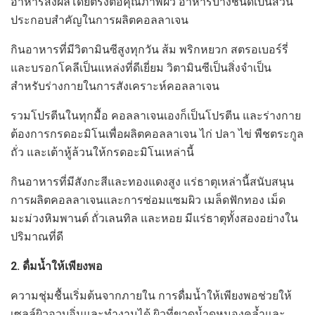
อาหารส่งผลโดยตรงต่อคุณภาพผิว อาหารบางชนิดเป็นส่วน
ประกอบสำคัญในการผลิตคอลลาเจน
กินอาหารที่มีวิตามินซีสูงทุกวัน ส้ม พริกหยวก สตรอเบอร์รี่
และบรอกโคลีเป็นแหล่งที่ดีเยี่ยม วิตามินซีเป็นสิ่งจำเป็น
สำหรับร่างกายในการสังเคราะห์คอลลาเจน
รวมโปรตีนในทุกมื้อ คอลลาเจนเองก็เป็นโปรตีน และร่างกาย
ต้องการกรดอะมิโนเพื่อผลิตคอลลาเจน ไก่ ปลา ไข่ พืชตระกูล
ถั่ว และเต้าหู้ล้วนให้กรดอะมิโนเหล่านี้
กินอาหารที่มีสังกะสีและทองแดงสูง แร่ธาตุเหล่านี้สนับสนุน
การผลิตคอลลาเจนและการซ่อมแซมผิว เมล็ดฟักทอง เม็ด
มะม่วงหิมพานต์ ถั่วเลนทิล และหอย มีแร่ธาตุทั้งสองอย่างใน
ปริมาณที่ดี
2. ดื่มน้ำให้เพียงพอ
ความชุ่มชื้นเริ่มต้นจากภายใน การดื่มน้ำให้เพียงพอช่วยให้
เซลล์ผิวอวบอิ่มและทำงานได้ ผิวที่ขาดน้ำดูหมองคล้ำและ