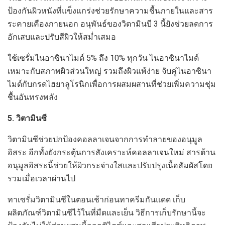
ป้องกันผิวหนังที่แข็งแกร่งช่วยรักษาความชื้นภายในและสาร
ระคายเคืองภายนอก อนุพันธ์ของวิตามินบี 3 นี้ยังช่วยลดการ
อักเสบและปรับสีผิวให้สม่ำเสมอ
ใช้เซรั่มไนอาซินาไมด์ 5% ถึง 10% ทุกวัน ไนอาซินาไมด์
เหมาะกับสภาพผิวส่วนใหญ่ รวมถึงผิวแพ้ง่าย จับคู่ไนอาซินา
ไมด์กับกรดไฮยาลูโรนิกเพื่อการผสมผสานที่ช่วยเพิ่มความชุ่ม
ชื้นอันทรงพลัง
5. วิตามินซี
วิตามินซีช่วยปกป้องคอลลาเจนจากการทำลายของอนุมูล
อิสระ อีกทั้งยังกระตุ้นการสังเคราะห์คอลลาเจนใหม่ สารต้าน
อนุมูลอิสระนี้ช่วยให้ผิวกระจ่างใสและปรับปรุงเนื้อสัมผัสโดย
รวมเมื่อเวลาผ่านไป
ทาเซรั่มวิตามินซีในตอนเช้าก่อนทาครีมกันแดด เก็บ
ผลิตภัณฑ์วิตามินซีไว้ในที่มืดและเย็น วิธีการเก็บรักษานี้จะ