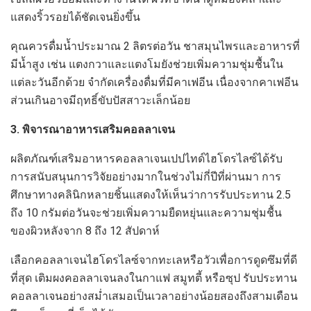
แสดงริ้วรอยได้ชัดเจนยิ่งขึ้น
คุณควรดื่มน้ำประมาณ 2 ลิตรต่อวัน ชาสมุนไพรและอาหารที่
มีน้ำสูง เช่น แตงกวาและแตงโมยังช่วยเพิ่มความชุ่มชื้นใน
แต่ละวันอีกด้วย จำกัดเครื่องดื่มที่มีคาเฟอีน เนื่องจากคาเฟอีน
ส่วนเกินอาจมีฤทธิ์ขับปัสสาวะเล็กน้อย
3. พิจารณาอาหารเสริมคอลลาเจน
ผลิตภัณฑ์เสริมอาหารคอลลาเจนเปปไทด์ไฮโดรไลซ์ได้รับ
การสนับสนุนการวิจัยอย่างมากในช่วงไม่กี่ปีที่ผ่านมา การ
ศึกษาทางคลินิกหลายชิ้นแสดงให้เห็นว่าการรับประทาน 2.5
ถึง 10 กรัมต่อวันจะช่วยเพิ่มความยืดหยุ่นและความชุ่มชื้น
ของผิวหลังจาก 8 ถึง 12 สัปดาห์
เลือกคอลลาเจนไฮโดรไลซ์จากทะเลหรือวัวเพื่อการดูดซึมที่ดี
ที่สุด เติมผงคอลลาเจนลงในกาแฟ สมูทตี้ หรือซุป รับประทาน
คอลลาเจนอย่างสม่ำเสมอเป็นเวลาอย่างน้อยสองถึงสามเดือน