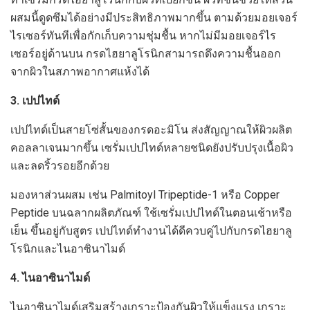
ผสมนี้ดูดซึมได้อย่างมีประสิทธิภาพมากขึ้น ตามด้วยมอยเจอร์
ไรเซอร์ทันทีเพื่อกักเก็บความชุ่มชื้น หากไม่มีมอยเจอร์ไร
เซอร์อยู่ด้านบน กรดไฮยาลูโรนิกสามารถดึงความชื้นออก
จากผิวในสภาพอากาศแห้งได้
3. เปปไทด์
เปปไทด์เป็นสายโซ่สั้นของกรดอะมิโน ส่งสัญญาณให้ผิวผลิต
คอลลาเจนมากขึ้น เซรั่มเปปไทด์หลายชนิดยังปรับปรุงเนื้อผิว
และลดริ้วรอยอีกด้วย
มองหาส่วนผสม เช่น Palmitoyl Tripeptide-1 หรือ Copper
Peptide บนฉลากผลิตภัณฑ์ ใช้เซรั่มเปปไทด์ในตอนเช้าหรือ
เย็น ขึ้นอยู่กับสูตร เปปไทด์ทำงานได้ดีควบคู่ไปกับกรดไฮยาลู
โรนิกและไนอาซินาไมด์
4. ไนอาซินาไมด์
ไนอาซินาไมด์เสริมสร้างเกราะป้องกันผิวให้แข็งแรง เกราะ