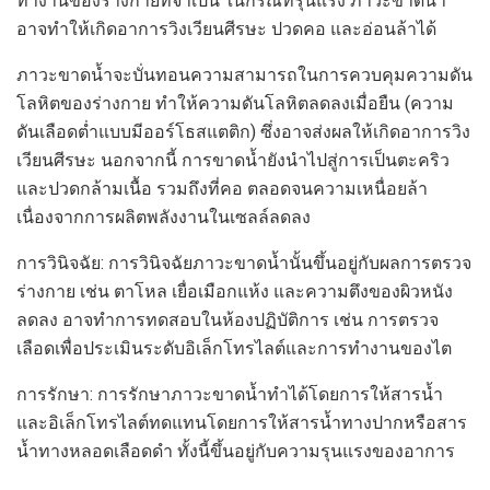
ทำงานของร่างกายที่จำเป็น ในกรณีที่รุนแรง ภาวะขาดน้ำ
อาจทำให้เกิดอาการวิงเวียนศีรษะ ปวดคอ และอ่อนล้าได้
ภาวะขาดน้ำจะบั่นทอนความสามารถในการควบคุมความดัน
โลหิตของร่างกาย ทำให้ความดันโลหิตลดลงเมื่อยืน (ความ
ดันเลือดต่ำแบบมีออร์โธสแตติก) ซึ่งอาจส่งผลให้เกิดอาการวิง
เวียนศีรษะ นอกจากนี้ การขาดน้ำยังนำไปสู่การเป็นตะคริว
และปวดกล้ามเนื้อ รวมถึงที่คอ ตลอดจนความเหนื่อยล้า
เนื่องจากการผลิตพลังงานในเซลล์ลดลง
การวินิจฉัย: การวินิจฉัยภาวะขาดน้ำนั้นขึ้นอยู่กับผลการตรวจ
ร่างกาย เช่น ตาโหล เยื่อเมือกแห้ง และความตึงของผิวหนัง
ลดลง อาจทำการทดสอบในห้องปฏิบัติการ เช่น การตรวจ
เลือดเพื่อประเมินระดับอิเล็กโทรไลต์และการทำงานของไต
การรักษา: การรักษาภาวะขาดน้ำทำได้โดยการให้สารน้ำ
และอิเล็กโทรไลต์ทดแทนโดยการให้สารน้ำทางปากหรือสาร
น้ำทางหลอดเลือดดำ ทั้งนี้ขึ้นอยู่กับความรุนแรงของอาการ