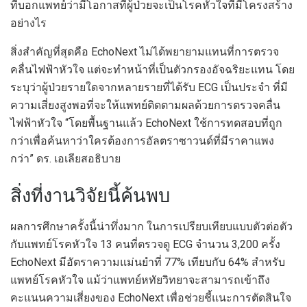
ที่บอกแพทย์ว่ามีโอกาสที่ผู้ป่วยจะเป็นโรคหัวใจที่มีโครงสร้าง
อย่างไร
สิ่งสำคัญที่สุดคือ EchoNext ไม่ได้พยายามแทนที่การตรวจ
คลื่นไฟฟ้าหัวใจ แต่จะทำหน้าที่เป็นตัวกรองอัจฉริยะแทน โดย
ระบุว่าผู้ป่วยรายใดจากหลายรายที่ได้รับ ECG เป็นประจำ ที่มี
ความเสี่ยงสูงพอที่จะให้แพทย์ติดตามผลด้วยการตรวจคลื่น
ไฟฟ้าหัวใจ “โดยพื้นฐานแล้ว EchoNext ใช้การทดสอบที่ถูก
กว่าเพื่อค้นหาว่าใครต้องการอัลตราซาวนด์ที่มีราคาแพง
กว่า” ดร. เอเลียสอธิบาย
สิ่งที่งานวิจัยนี้ค้นพบ
ผลการศึกษาครั้งนี้น่าทึ่งมาก ในการเปรียบเทียบแบบตัวต่อตัว
กับแพทย์โรคหัวใจ 13 คนที่ตรวจดู ECG จำนวน 3,200 ครั้ง
EchoNext มีอัตราความแม่นยำที่ 77% เทียบกับ 64% สำหรับ
แพทย์โรคหัวใจ แม้ว่าแพทย์หทัยวิทยาจะสามารถเข้าถึง
คะแนนความเสี่ยงของ EchoNext เพื่อช่วยชี้แนะการตัดสินใจ