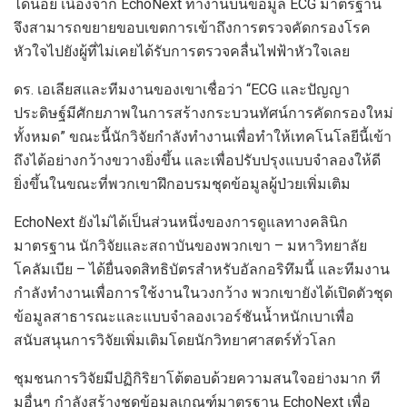
ได้น้อย เนื่องจาก EchoNext ทำงานบนข้อมูล ECG มาตรฐาน
จึงสามารถขยายขอบเขตการเข้าถึงการตรวจคัดกรองโรค
หัวใจไปยังผู้ที่ไม่เคยได้รับการตรวจคลื่นไฟฟ้าหัวใจเลย
ดร. เอเลียสและทีมงานของเขาเชื่อว่า “ECG และปัญญา
ประดิษฐ์มีศักยภาพในการสร้างกระบวนทัศน์การคัดกรองใหม่
ทั้งหมด” ขณะนี้นักวิจัยกำลังทำงานเพื่อทำให้เทคโนโลยีนี้เข้า
ถึงได้อย่างกว้างขวางยิ่งขึ้น และเพื่อปรับปรุงแบบจำลองให้ดี
ยิ่งขึ้นในขณะที่พวกเขาฝึกอบรมชุดข้อมูลผู้ป่วยเพิ่มเติม
EchoNext ยังไม่ได้เป็นส่วนหนึ่งของการดูแลทางคลินิก
มาตรฐาน นักวิจัยและสถาบันของพวกเขา – มหาวิทยาลัย
โคลัมเบีย – ได้ยื่นจดสิทธิบัตรสำหรับอัลกอริทึมนี้ และทีมงาน
กำลังทำงานเพื่อการใช้งานในวงกว้าง พวกเขายังได้เปิดตัวชุด
ข้อมูลสาธารณะและแบบจำลองเวอร์ชันน้ำหนักเบาเพื่อ
สนับสนุนการวิจัยเพิ่มเติมโดยนักวิทยาศาสตร์ทั่วโลก
ชุมชนการวิจัยมีปฏิกิริยาโต้ตอบด้วยความสนใจอย่างมาก ที
มอื่นๆ กำลังสร้างชุดข้อมูลเกณฑ์มาตรฐาน EchoNext เพื่อ