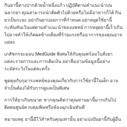
กินยานี้ทางปากด้วยน้ำหนึ่งแก้ว ปฏิบัติตามคำแนะนำบน
ฉลากยา คุณสามารถนำติดตัวไปด้วยหรือไม่มีอาหารก็ได้ กิน
ยาเป็นระยะ อย่ากินยาบ่อยกว่าที่กำหนด อย่าหยุดใช้ยานี้
กะทันหันเว้นแต่ตามคำแนะนำของแพทย์ การหยุดยานี้เร็วเกิน
ไปอาจทำให้เกิดผลข้างเคียงที่ร้ายแรงหรืออาการของคุณอาจ
แย่ลง
เภสัชกรจะมอบ MedGuide พิเศษให้กับคุณพร้อมใบสั่งยา
แต่ละรายการและการเติมเงิน อย่าลืมอ่านข้อมูลนี้อย่าง
ระมัดระวังในแต่ละครั้ง
พูดคุยกับกุมารแพทย์ของคุณเกี่ยวกับการใช้ยานี้ในเด็ก อาจ
จำเป็นต้องได้รับการดูแลเป็นพิเศษ
การให้ยาเกินขนาด: หากคุณคิดว่าคุณทานยานี้มากเกินไป
ติดต่อศูนย์ควบคุมพิษหรือห้องฉุกเฉินทันที
หมายเหตุ: ยานี้มีไว้สำหรับคุณเท่านั้น อย่าแบ่งปันยานี้กับผู้อื่น