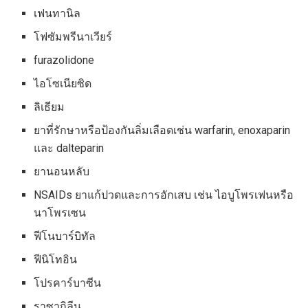
เฟนทานิล
โฟซัมพรีนาเวียร์
furazolidone
ไอโซเนียซิด
ลิเธียม
ยาที่รักษาหรือป้องกันลิ่มเลือดเช่น warfarin, enoxaparin
และ dalteparin
ยานอนหลับ
NSAIDs ยาแก้ปวดและการอักเสบ เช่น ไอบูโพรเฟนหรือ
นาโพรเซน
ฟีโนบาร์บิทัล
ฟีนิโทอิน
โปรคาร์บาซีน
ราซากิลีน