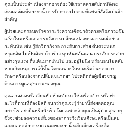
คุณเป็นประจำ เนื่องจากอาจต้องใช้เวลาหลายสัปดาห์จึงจะ
เห็นผลเต็มที่ของยานี้ การรักษาต่อไปตามที่แพทย์สั่งจึงเป็นสิ่ง
สำคัญ
ผู้ป่วยและครอบครัวควรระวังความคิดฆ่าตัวตายหรือภาวะซึม
เศร้าใหม่หรือแย่ลง ระวังการเปลี่ยนแปลงทางอารมณ์อย่าง
กะทันหัน เช่น รู้สึกวิตกกังวล กระสับกระส่าย ตื่นตระหนก
หงุดหงิด ไม่เป็นมิตร ก้าวร้าว หุนหันพลันแล่น กระสับกระส่าย
อย่างรุนแรง ตื่นเต้นมากเกินไป และอยู่ไม่นิ่ง หรือนอนไม่หลับ
หากเกิดเหตุการณ์นี้ขึ้น โดยเฉพาะในช่วงเริ่มต้นของการ
รักษาหรือหลังจากเปลี่ยนขนาดยา โปรดติดต่อผู้เชี่ยวชาญ
ด้านการดูแลสุขภาพของคุณ
คุณอาจง่วงหรือเวียนหัว ห้ามขับรถ ใช้เครื่องจักร หรือทำ
อะไรก็ตามที่ต้องมีสติ จนกว่าคุณจะรู้ว่ายานี้ส่งผลต่อคุณ
อย่างไร อย่ายืนหรือนั่งเร็ว โดยเฉพาะถ้าคุณเป็นผู้ป่วยสูงอายุ
ซึ่งจะช่วยลดความเสี่ยงของอาการวิงเวียนศีรษะหรือเป็นลม
แอลกอฮอล์อาจรบกวนผลของยานี้ หลีกเลี่ยงเครื่องดื่ม