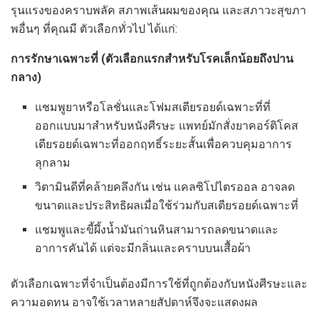
รุนแรงของคราบพลัค สภาพเส้นผมของคุณ และสภาวะสุขภา
พอื่นๆ ที่คุณมี ตัวเลือกทั่วไป ได้แก่:
การรักษาเฉพาะที่ (ตัวเลือกแรกสำหรับโรคเล็กน้อยถึงปาน
กลาง)
แชมพูยาหรือโลชั่นและโฟมสเตียรอยด์เฉพาะที่ที่
ออกแบบมาสำหรับหนังศีรษะ แพทย์มักสั่งยาคอร์ติโคส
เตียรอยด์เฉพาะที่ออกฤทธิ์ระยะสั้นเพื่อควบคุมอาการ
ลุกลาม
วิตามินดีที่คล้ายคลึงกัน เช่น แคลซิโปไตรออล อาจลด
ขนาดและประสิทธิผลเมื่อใช้ร่วมกับสเตียรอยด์เฉพาะที่
แชมพูและขี้ผึ้งน้ำมันถ่านหินสามารถลดขนาดและ
อาการคันได้ แต่จะมีกลิ่นและคราบบนเสื้อผ้า
ตัวเลือกเฉพาะที่จำเป็นต้องมีการใช้ที่ถูกต้องกับหนังศีรษะและ
ความอดทน อาจใช้เวลาหลายสัปดาห์จึงจะแสดงผล