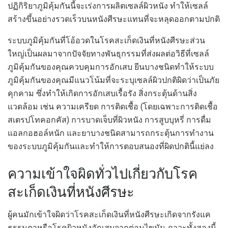
ปฏิกิริยาภูมิคุ้มกันนี้จะเร่งการผลิตเซลล์ผิวหนัง ทำให้เซลล์
สร้างขึ้นอย่างรวดเร็วบนหนังศีรษะแทนที่จะหลุดออกตามปกติ
ระบบภูมิคุ้มกันที่โอ้อวดในโรคสะเก็ดเงินที่หนังศีรษะส่วน
ใหญ่เป็นผลมาจากปัจจัยทางพันธุกรรมที่ส่งผลต่อวิธีที่เซลล์
ภูมิคุ้มกันของคุณควบคุมการอักเสบ ยีนบางชนิดทำให้ระบบ
ภูมิคุ้มกันของคุณมีแนวโน้มที่จะระบุเซลล์ผิวปกติผิดว่าเป็นภัย
คุกคาม ซึ่งทำให้เกิดการอักเสบเรื้อรัง สิ่งกระตุ้นด้านสิ่ง
แวดล้อม เช่น ความเครียด การติดเชื้อ (โดยเฉพาะการติดเชื้อ
สเตรปโทคอกคัส) การบาดเจ็บที่ผิวหนัง การสูบบุหรี่ การดื่ม
แอลกอฮอล์หนัก และยาบางชนิดสามารถกระตุ้นการทำงาน
ของระบบภูมิคุ้มกันและทำให้การตอบสนองที่ผิดปกตินี้แย่ลง
ความเข้าใจผิดทั่วไปเกี่ยวกับโรค
สะเก็ดเงินที่หนังศีรษะ
ผู้คนมักเข้าใจผิดว่าโรคสะเก็ดเงินที่หนังศีรษะเกิดจากรังแค
ธรรมดาหรือโรคผิวหนังอักเสบจากต่อมไขมัน ภาวะทั้งสองนี้