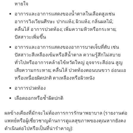
หายใจ
อาการและอาการแสดงของน้ำตาลในเลือดสูงเช่น
อาการวิงเวียนศีรษะ ปากแห้ง; ผิวแห้ง; กลิ่นผลไม้;
คลื่นไส้ อาการปวดท้อง; เพิ่มความหิวหรือกระหาย;
ปัสสาวะเพิ่มขึ้น
อาการและอาการแสดงของอาการบาดเจ็บที่ตับ เช่น
ปัสสาวะสีเหลืองเข้มหรือสีน้ำตาล ความรู้สึกไม่สบาย
ทั่วไปหรืออาการคล้ายไข้หวัดใหญ่ อุจจาระสีอ่อน สูญ
เสียความกระหาย; คลื่นไส้ ปวดท้องตอนบนขวา อ่อนแอ
หรือเหนื่อยผิดปกติ ตาเหลืองหรือผิวหนัง
อาการปวดท้อง
เลือดออกหรือช้ำผิดปกติ
ผลข้างเคียงที่มักจะไม่ต้องการการรักษาพยาบาล (รายงานต่อ
แพทย์หรือผู้เชี่ยวชาญด้านการดูแลสุขภาพของคุณหากยังคง
ดำเนินต่อไปหรือเป็นที่น่ารำคาญ):