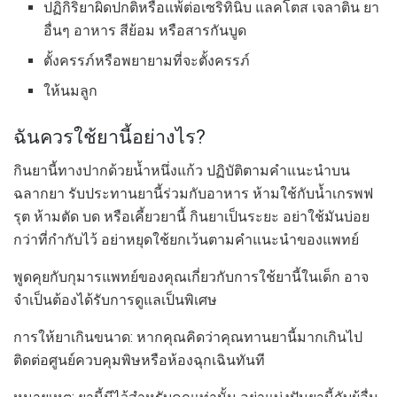
ปฏิกิริยาผิดปกติหรือแพ้ต่อเซริทินิบ แลคโตส เจลาติน ยา
อื่นๆ อาหาร สีย้อม หรือสารกันบูด
ตั้งครรภ์หรือพยายามที่จะตั้งครรภ์
ให้นมลูก
ฉันควรใช้ยานี้อย่างไร?
กินยานี้ทางปากด้วยน้ำหนึ่งแก้ว ปฏิบัติตามคำแนะนำบน
ฉลากยา รับประทานยานี้ร่วมกับอาหาร ห้ามใช้กับน้ำเกรพฟ
รุต ห้ามตัด บด หรือเคี้ยวยานี้ กินยาเป็นระยะ อย่าใช้มันบ่อย
กว่าที่กำกับไว้ อย่าหยุดใช้ยกเว้นตามคำแนะนำของแพทย์
พูดคุยกับกุมารแพทย์ของคุณเกี่ยวกับการใช้ยานี้ในเด็ก อาจ
จำเป็นต้องได้รับการดูแลเป็นพิเศษ
การให้ยาเกินขนาด: หากคุณคิดว่าคุณทานยานี้มากเกินไป
ติดต่อศูนย์ควบคุมพิษหรือห้องฉุกเฉินทันที