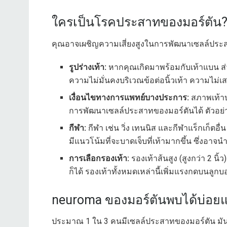
ใครเป็นโรคประสาทของมอร์ตัน
คุณอาจเผชิญความเสี่ยงสูงในการพัฒนาเซลล์ประ
รูปร่างเท้า:
หากคุณเกิดมาพร้อมกับเท้าแบน ส่วน
ความไม่มั่นคงบริเวณข้อต่อนิ้วเท้า ความไม่เส
เงื่อนไขทางการแพทย์บางประการ:
สภาพเท้าบา
การพัฒนาเซลล์ประสาทของมอร์ตันได้ ตัวอย่า
กีฬา:
กีฬา เช่น วิ่ง เทนนิส และกีฬาแร็กเก็ตอื
มีแนวโน้มที่จะบาดเจ็บที่เท้ามากขึ้น ซึ่งอา
การเลือกรองเท้า:
รองเท้าส้นสูง (สูงกว่า 2 นิ
ก็ได้ รองเท้าทั้งหมดเหล่านี้เพิ่มแรงกดบนลู
neuroma ของมอร์ตันพบได้บ่อย
ประมาณ 1 ใน 3 คนมีเซลล์ประสาทของมอร์ตัน มันเก