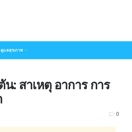
ดูแลสุขภาพ
น: สาเหตุ อาการ การ
า
0