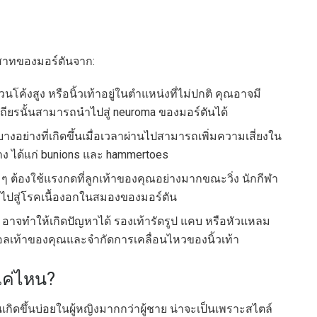
?
สาทของมอร์ตันจาก:
โค้งสูง หรือนิ้วเท้าอยู่ในตำแหน่งที่ไม่ปกติ คุณอาจมี
ถียรนั้นสามารถนำไปสู่ ​​neuroma ของมอร์ตันได้
งอย่างที่เกิดขึ้นเมื่อเวลาผ่านไปสามารถเพิ่มความเสี่ยงใน
ง ได้แก่ bunions และ hammertoes
่น ๆ ต้องใช้แรงกดที่ลูกเท้าของคุณอย่างมากขณะวิ่ง นักกีฬา
จนำไปสู่โรคเนื้องอกในสมองของมอร์ตัน
้ว) อาจทำให้เกิดปัญหาได้ รองเท้ารัดรูป แคบ หรือหัวแหลม
กบอลเท้าของคุณและจำกัดการเคลื่อนไหวของนิ้วเท้า
แค่ไหน?
ิดขึ้นบ่อยในผู้หญิงมากกว่าผู้ชาย น่าจะเป็นเพราะสไตล์