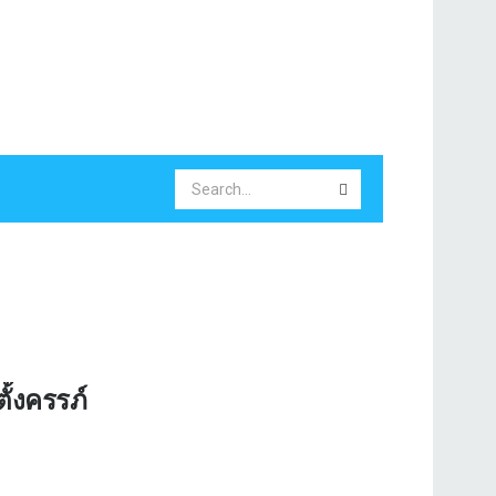
้งครรภ์