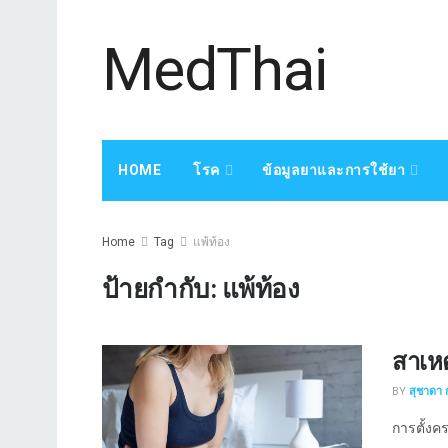
MedThai
HOME
โรค
ข้อมูลยาและการใช้ยา
Home
Tag
แพ้ท้อง
ป้ายกำกับ:
แพ้ท้อง
สาเหต
BY
สุชาดา 
การตั้งคร