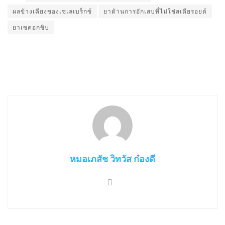
ผลข้างเคียงของเซเลเบร็กซ์
ยาต้านการอักเสบที่ไม่ใช่สเตียรอยด์
ยาเซคอกซิบ
หมอเภสัช วิทวัส ก๋องดี