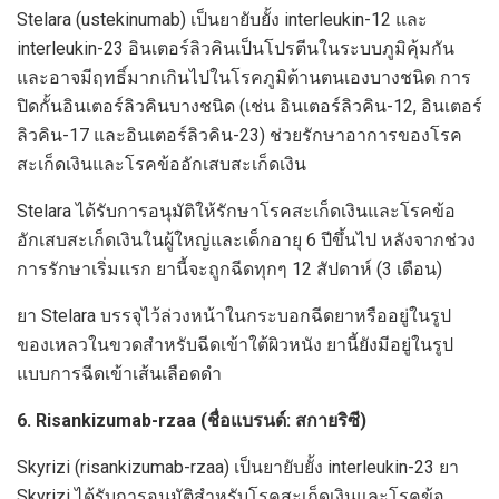
Stelara (ustekinumab) เป็นยายับยั้ง interleukin-12 และ
interleukin-23 อินเตอร์ลิวคินเป็นโปรตีนในระบบภูมิคุ้มกัน
และอาจมีฤทธิ์มากเกินไปในโรคภูมิต้านตนเองบางชนิด การ
ปิดกั้นอินเตอร์ลิวคินบางชนิด (เช่น อินเตอร์ลิวคิน-12, อินเตอร์
ลิวคิน-17 และอินเตอร์ลิวคิน-23) ช่วยรักษาอาการของโรค
สะเก็ดเงินและโรคข้ออักเสบสะเก็ดเงิน
Stelara ได้รับการอนุมัติให้รักษาโรคสะเก็ดเงินและโรคข้อ
อักเสบสะเก็ดเงินในผู้ใหญ่และเด็กอายุ 6 ปีขึ้นไป หลังจากช่วง
การรักษาเริ่มแรก ยานี้จะถูกฉีดทุกๆ 12 สัปดาห์ (3 เดือน)
ยา Stelara บรรจุไว้ล่วงหน้าในกระบอกฉีดยาหรืออยู่ในรูป
ของเหลวในขวดสำหรับฉีดเข้าใต้ผิวหนัง ยานี้ยังมีอยู่ในรูป
แบบการฉีดเข้าเส้นเลือดดำ
6. Risankizumab-rzaa (ชื่อแบรนด์: สกายริซี)
Skyrizi (risankizumab-rzaa) เป็นยายับยั้ง interleukin-23 ยา
Skyrizi ได้รับการอนุมัติสำหรับโรคสะเก็ดเงินและโรคข้อ