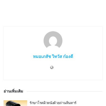
หมอเภสัช วิทวัส ก๋องดี
อ่านเพิ่มเติม
รักษาโรคผิวหนังด้วยถ่านหินทาร์