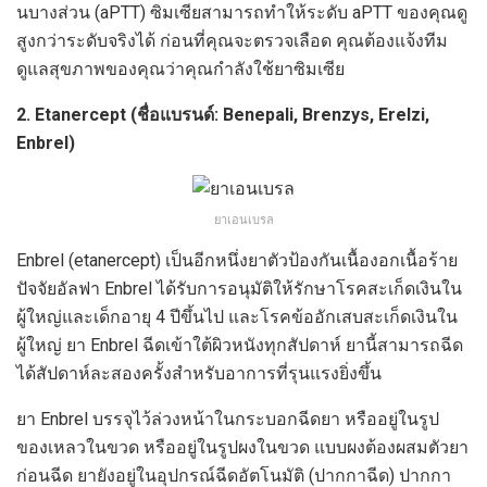
นบางส่วน (aPTT) ซิมเซียสามารถทำให้ระดับ aPTT ของคุณดู
สูงกว่าระดับจริงได้ ก่อนที่คุณจะตรวจเลือด คุณต้องแจ้งทีม
ดูแลสุขภาพของคุณว่าคุณกำลังใช้ยาซิมเซีย
2. Etanercept (ชื่อแบรนด์: Benepali, Brenzys, Erelzi,
Enbrel)
ยาเอนเบรล
Enbrel (etanercept) เป็นอีกหนึ่งยาตัวป้องกันเนื้องอกเนื้อร้าย
ปัจจัยอัลฟา Enbrel ได้รับการอนุมัติให้รักษาโรคสะเก็ดเงินใน
ผู้ใหญ่และเด็กอายุ 4 ปีขึ้นไป และโรคข้ออักเสบสะเก็ดเงินใน
ผู้ใหญ่ ยา Enbrel ฉีดเข้าใต้ผิวหนังทุกสัปดาห์ ยานี้สามารถฉีด
ได้สัปดาห์ละสองครั้งสำหรับอาการที่รุนแรงยิ่งขึ้น
ยา Enbrel บรรจุไว้ล่วงหน้าในกระบอกฉีดยา หรืออยู่ในรูป
ของเหลวในขวด หรืออยู่ในรูปผงในขวด แบบผงต้องผสมตัวยา
ก่อนฉีด ยายังอยู่ในอุปกรณ์ฉีดอัตโนมัติ (ปากกาฉีด) ปากกา