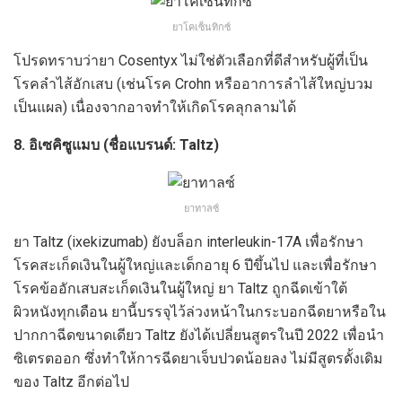
ยาโคเซ็นทิกซ์
โปรดทราบว่ายา Cosentyx ไม่ใช่ตัวเลือกที่ดีสำหรับผู้ที่เป็น
โรคลำไส้อักเสบ (เช่นโรค Crohn หรืออาการลำไส้ใหญ่บวม
เป็นแผล) เนื่องจากอาจทำให้เกิดโรคลุกลามได้
8. อิเซคิซูแมบ (ชื่อแบรนด์: Taltz)
ยาทาลซ์
ยา Taltz (ixekizumab) ยังบล็อก interleukin-17A เพื่อรักษา
โรคสะเก็ดเงินในผู้ใหญ่และเด็กอายุ 6 ปีขึ้นไป และเพื่อรักษา
โรคข้ออักเสบสะเก็ดเงินในผู้ใหญ่ ยา Taltz ถูกฉีดเข้าใต้
ผิวหนังทุกเดือน ยานี้บรรจุไว้ล่วงหน้าในกระบอกฉีดยาหรือใน
ปากกาฉีดขนาดเดียว Taltz ยังได้เปลี่ยนสูตรในปี 2022 เพื่อนำ
ซิเตรตออก ซึ่งทำให้การฉีดยาเจ็บปวดน้อยลง ไม่มีสูตรดั้งเดิม
ของ Taltz อีกต่อไป