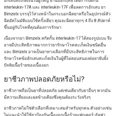
อักเสบสะเก็ดเงินในผู้ใหญ่ ยานี้ออกฤทธิ์โดยการปิดกั้น
interleukin-17A และ interleukin-17F เพื่อลดการอักเสบ ยา
Bimzelx บรรจุไว้ล่วงหน้าในกระบอกฉีดยาหรือในอุปกรณ์หัว
ฉีดอัตโนมัติแบบใช้ครั้งเดียว คุณจะฉีดยาทุกๆ 4 ถึง 8 สัปดาห์
ขึ้นอยู่กับโรคที่คุณต้องการรักษา
เนื่องจากยา Bimzelx สกัดกั้น interleukin-17 ได้สองรูปแบบ จึง
อาจมีประสิทธิภาพมากกว่ายารักษาโรคสะเก็ดเงินชนิดอื่น
และ Bimzelx อาจเป็นยาทางเลือกที่มีประสิทธิภาพในการ
รักษาโรคข้ออักเสบสะเก็ดเงินในผู้ที่ไม่ตอบสนองต่อยายับยั้ง
ปัจจัยเนื้อร้ายของเนื้องอก
ยาชีวภาพปลอดภัยหรือไม่?
ยาชีวภาพถือเป็นยาที่ปลอดภัย แต่เช่นเดียวกับยาอื่นๆ พวกมัน
มีความเสี่ยงและผลข้างเคียงซึ่งคุณต้องระวังจริงๆ
ยาชีวภาพไม่ใช่ตัวเลือกที่เหมาะสมสำหรับทุกคน ตัวอย่างเช่น
ไม่แนะนำให้ใช้ยาป้องกันเนื้องอกเนื้อร้ายแฟกเตอร์-อัลฟา