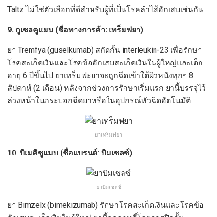
Taltz ไม่ใช่ตัวเลือกที่ดีสำหรับผู้ที่เป็นโรคลำไส้อักเสบเช่นกัน
9. กูเซลคูแมบ (ชื่อทางการค้า: เทร็มฟยา)
ยา Tremfya (guselkumab) สกัดกั้น interleukin-23 เพื่อรักษา
โรคสะเก็ดเงินและโรคข้ออักเสบสะเก็ดเงินในผู้ใหญ่และเด็ก
อายุ 6 ปีขึ้นไป ยาเทร็มฟะยาจะถูกฉีดเข้าใต้ผิวหนังทุกๆ 8
สัปดาห์ (2 เดือน) หลังจากช่วงการรักษาเริ่มแรก ยานี้บรรจุไว้
ล่วงหน้าในกระบอกฉีดยาหรือในอุปกรณ์หัวฉีดอัตโนมัติ
ยาเทร็มฟยา
10. บิเมคิซูแมบ (ชื่อแบรนด์: บิมเซลซ์)
ยาบิมเซลซ์
ยา Bimzelx (bimekizumab) รักษาโรคสะเก็ดเงินและโรคข้อ