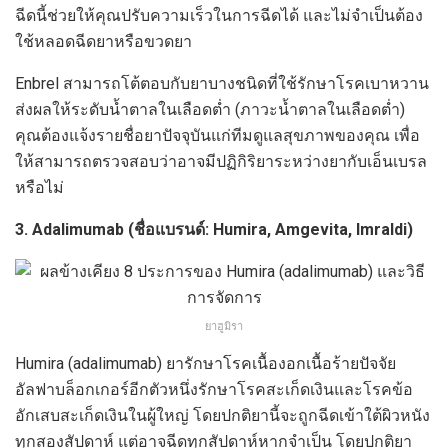
ฉีดนี้ช่วยให้คุณปรับความเร็วในการฉีดได้ และไม่จำเป็นต้อง
ใช้หลอดฉีดยาหรือขวดยา
Enbrel สามารถโต้ตอบกับยาบางชนิดที่ใช้รักษาโรคเบาหวาน
ส่งผลให้ระดับน้ำตาลในเลือดต่ำ (ภาวะน้ำตาลในเลือดต่ำ)
คุณต้องแจ้งรายชื่อยาปัจจุบันแก่ทีมดูแลสุขภาพของคุณ เพื่อ
ให้สามารถตรวจสอบว่าอาจมีปฏิกิริยาระหว่างยากับเอ็นเบรล
หรือไม่
3. Adalimumab (ชื่อแบรนด์: Humira, Amgevita, Imraldi)
ยาฮูมิรา
Humira (adalimumab) ยารักษาโรคเนื้องอกเนื้อร้ายปัจจัย
อัลฟาบล็อกเกอร์อีกตัวหนึ่งรักษาโรคสะเก็ดเงินและโรคข้อ
อักเสบสะเก็ดเงินในผู้ใหญ่ โดยปกติยานี้จะถูกฉีดเข้าใต้ผิวหนัง
ทุกสองสัปดาห์ แต่อาจฉีดทุกสัปดาห์หากจำเป็น โดยปกติยา