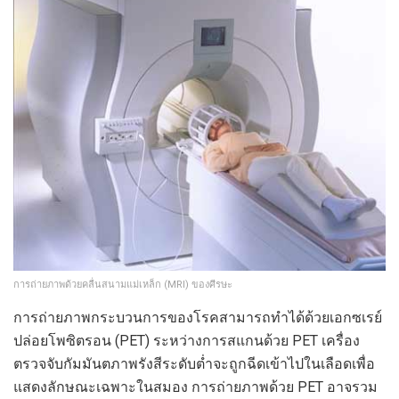
การถ่ายภาพด้วยคลื่นสนามแม่เหล็ก (MRI) ของศีรษะ
การถ่ายภาพกระบวนการของโรคสามารถทำได้ด้วยเอกซเรย์
ปล่อยโพซิตรอน (PET) ระหว่างการสแกนด้วย PET เครื่อง
ตรวจจับกัมมันตภาพรังสีระดับต่ำจะถูกฉีดเข้าไปในเลือดเพื่อ
แสดงลักษณะเฉพาะในสมอง การถ่ายภาพด้วย PET อาจรวม