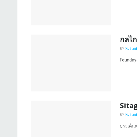
กลไก
BY
หมอเภสัช
Foundayo 
Sitag
BY
หมอเภสัช
ประเด็นหล