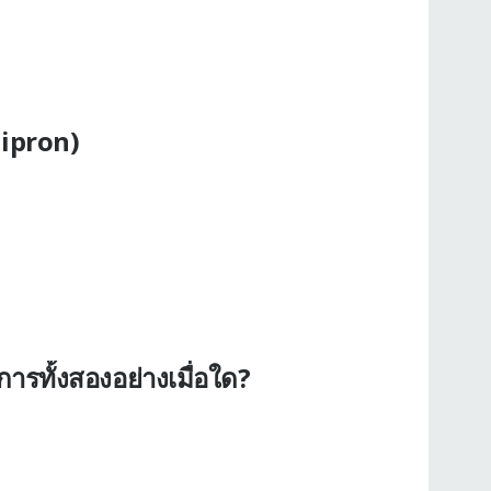
lipron)
รทั้งสองอย่างเมื่อใด?