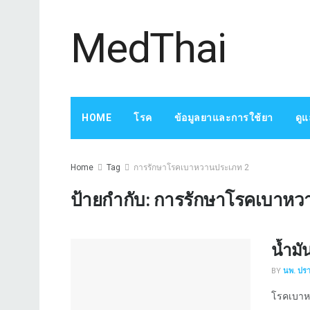
MedThai
HOME
โรค
ข้อมูลยาและการใช้ยา
ดู
Home
Tag
การรักษาโรคเบาหวานประเภท 2
ป้ายกำกับ:
การรักษาโรคเบาหว
น้ำมั
BY
นพ. ปร
โรคเบาหว