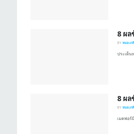
8 ผลข
BY
หมอเภสัช
ประเด็นหล
8 ผลข
BY
หมอเภสัช
เมตฟอร์มิ