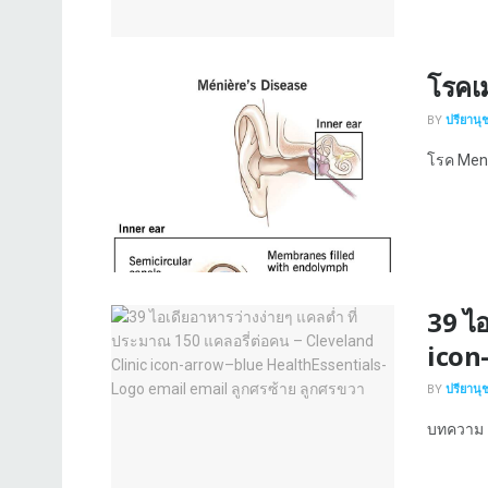
โรคเม
BY
ปรียานุ
โรค Meniè
39 ไอ
icon
BY
ปรียานุ
บทความ