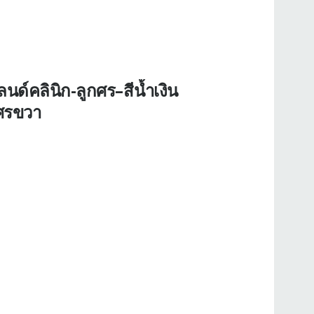
นด์คลินิก-ลูกศร–สีน้ำเงิน
กศรขวา