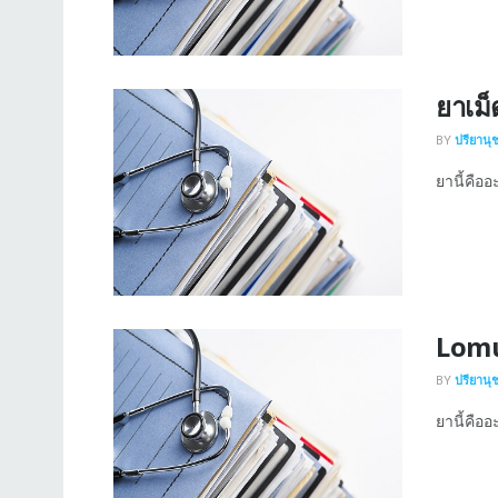
ยาเม็
BY
ปรียานุ
ยานี้คืออ
Lomu
BY
ปรียานุ
ยานี้คือ