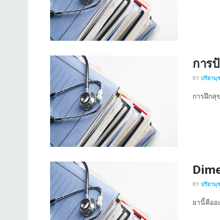
การป
BY
ปรียานุ
การฝึกสุขอ
Dime
BY
ปรียานุ
ยานี้คืออ