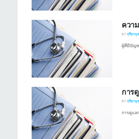
ความ
BY
ปรียานุ
ผู้ที่มีปั
การด
BY
ปรียานุ
การดูแลก