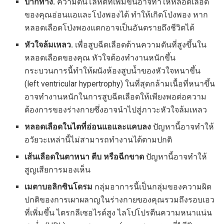
ปากทาง.
ความดันโลหิตที่เพิ่มขึ้นอาจทำให้หลอดเลือด
ของคุณอ่อนแอและโป่งพองได้ ทำให้เกิดโป่งพอง หาก
หลอดเลือดโป่งพองแตกอาจเป็นอันตรายถึงชีวิตได้
หัวใจล้มเหลว.
เพื่อสูบฉีดเลือดต้านความดันที่สูงขึ้นใน
หลอดเลือดของคุณ หัวใจต้องทำงานหนักขึ้น
กระบวนการนี้ทำให้ผนังห้องสูบน้ำของหัวใจหนาขึ้น
(left ventricular hypertrophy) ในที่สุดกล้ามเนื้อที่หนาขึ้น
อาจทำงานหนักในการสูบฉีดเลือดให้เพียงพอต่อความ
ต้องการของร่างกายซึ่งอาจนำไปสู่ภาวะหัวใจล้มเหลว
หลอดเลือดในไตที่อ่อนแอและแคบลง
ปัญหานี้อาจทำให้
อวัยวะเหล่านี้ไม่สามารถทำงานได้ตามปกติ
เส้นเลือดในตาหนา ตีบ หรือฉีกขาด
ปัญหานี้อาจทำให้
สูญเสียการมองเห็น
เมตาบอลิกซินโดรม
กลุ่มอาการนี้เป็นกลุ่มของความผิด
ปกติของการเผาผลาญในร่างกายของคุณรวมถึงรอบเอว
ที่เพิ่มขึ้น ไตรกลีเซอไรด์สูง ไลโปโปรตีนความหนาแน่น