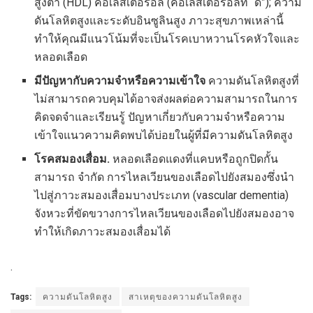
สูงต่ำ (HDL) คอเลสเตอรอล (คอเลสเตอรอลที่“ ดี”); ความ
ดันโลหิตสูงและระดับอินซูลินสูง ภาวะสุขภาพเหล่านี้
ทำให้คุณมีแนวโน้มที่จะเป็นโรคเบาหวานโรคหัวใจและ
หลอดเลือด
มีปัญหากับความจำหรือความเข้าใจ
ความดันโลหิตสูงที่
ไม่สามารถควบคุมได้อาจส่งผลต่อความสามารถในการ
คิดจดจำและเรียนรู้ ปัญหาเกี่ยวกับความจำหรือความ
เข้าใจแนวความคิดพบได้บ่อยในผู้ที่มีความดันโลหิตสูง
โรคสมองเสื่อม.
หลอดเลือดแดงที่แคบหรือถูกปิดกั้น
สามารถ จำกัด การไหลเวียนของเลือดไปยังสมองซึ่งนำ
ไปสู่ภาวะสมองเสื่อมบางประเภท (vascular dementia)
จังหวะที่ขัดขวางการไหลเวียนของเลือดไปยังสมองอาจ
ทำให้เกิดภาวะสมองเสื่อมได้
.
Tags:
ความดันโลหิตสูง
สาเหตุของความดันโลหิตสูง