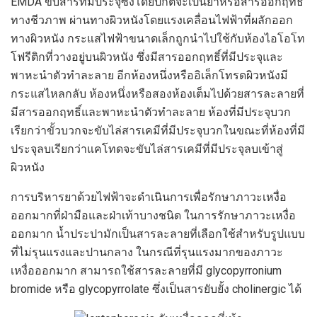
EMDA ขับสารที่มีประจุซึ่งโดยปกติจะเป็นยาหรือสารออกฤทธิ์
ทางชีวภาพ ผ่านทางผิวหนังโดยแรงเคลื่อนไฟฟ้าที่ผลักออก
ทางผิวหนัง กระแสไฟฟ้าขนาดเล็กถูกนำไปใช้กับห้องไอโอโท
โฟรีติกที่วางอยู่บนผิวหนัง ซึ่งมีสารออกฤทธิ์ที่มีประจุและ
พาหะนำตัวทำละลาย อีกห้องหนึ่งหรืออิเล็กโทรดผิวหนังมี
กระแสไหลกลับ ห้องหนึ่งหรือสองห้องเต็มไปด้วยสารละลายที่
มีสารออกฤทธิ์และพาหะนำตัวทำละลาย ห้องที่มีประจุบวก
เรียกว่าขั้วบวกจะขับไล่สารเคมีที่มีประจุบวกในขณะที่ห้องที่มี
ประจุลบเรียกว่าแคโทดจะขับไล่สารเคมีที่มีประจุลบเข้าสู่
ผิวหนัง
การบริหารยาด้วยไฟฟ้าจะดำเนินการเพื่อรักษาภาวะเหงื่อ
ออกมากที่ฝ่ามือและฝ่าเท้าบางชนิด ในการรักษาภาวะเหงื่อ
ออกมาก น้ำประปามักเป็นสารละลายที่เลือกใช้สำหรับรูปแบบ
ที่ไม่รุนแรงและปานกลาง ในกรณีที่รุนแรงมากของภาวะ
เหงื่อออกมาก สามารถใช้สารละลายที่มี glycopyrronium
bromide หรือ glycopyrrolate ซึ่งเป็นสารยับยั้ง cholinergic ได้