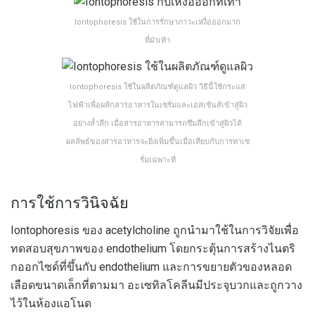
Iontophoresis ใช้ในการรักษาภาวะเหงื่อออกมาก
ที่ฝ่าเท้า
Iontophoresis ใช้ในผลิตภัณฑ์ดูแลผิว วิธีนี้ใช้กระแส
ไฟฟ้าเพื่อผลักสารอาหารในเซรั่มและเอสเซ้นส์เข้าสู่ผิว
อย่างล้ำลึก เมื่อสารอาหารสามารถซึมลึกเข้าสู่ผิวได้
ผลลัพธ์ของสารอาหารจะยิ่งเพิ่มขึ้นเมื่อเทียบกับการทาเซ
รั่มเฉพาะที่
การใช้การวินิจฉัย
Iontophoresis ของ acetylcholine ถูกนำมาใช้ในการวิจัยเพื่อ
ทดสอบสุขภาพของ endothelium โดยกระตุ้นการสร้างไนตริ
กออกไซด์ที่ขึ้นกับ endothelium และการขยายตัวของหลอด
เลือดขนาดเล็กที่ตามมา อะเซทิลโคลีนมีประจุบวกและถูกวาง
ไว้ในห้องแอโนด