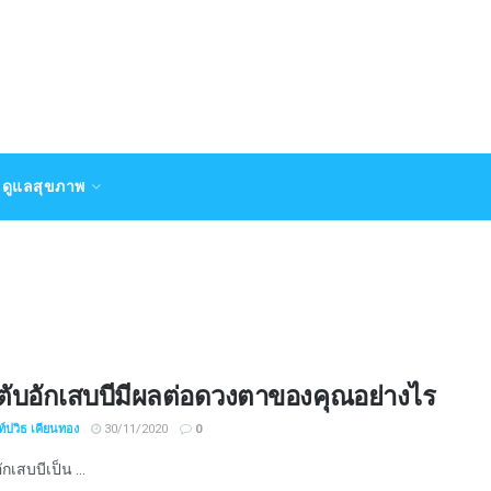
ดูแลสุขภาพ
ตับอักเสบบีมีผลต่อดวงตาของคุณอย่างไร
์ปวิธ เคียนทอง
30/11/2020
0
กเสบบีเป็น ...