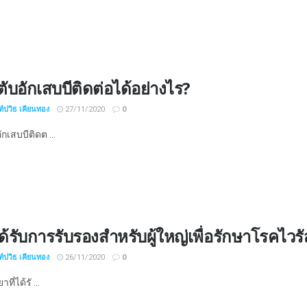
ตับอักเสบบีติดต่อได้อย่างไร?
์ปวิธ เคียนทอง
27/11/2020
0
ักเสบบีติดต ...
ได้รับการรับรองสำหรับผู้ใหญ่เพื่อรักษาโรคไวรั
์ปวิธ เคียนทอง
26/11/2020
0
าที่ได้รั ...