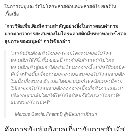
ในการระบุและวัดไมโครพลาสติกและพลาสติไซเซอร์ใน
เนื้อเยื่อ
“การวิจัยเพิ่มเติมมีความสำคัญอย่างยิ่งในการตอบคำถาม
มากมายว่าการสะสมของไมโครพลาสติกมีบทบาทอย่างไรต่อ
สุขภาพของมนุษย์” การ์เซียกล่าว
“เราจำเป็นต้องเข้าใจผลกระทบโดยรวมของไมโคร
พลาสติกให้ดียิ่งขึ้น ขณะนี้ เรากำลังสำรวจว่าไมโคร
พลาสติกเข้าสู่สมองได้อย่างไร นอกจากนี้ เรายังใช้เทคนิค
ที่เพิ่งสร้างขึ้นเพื่อตรวจสอบการสะสมของไมโครพลาสติก
ในเนื้อเยื่อสมอง ตับ และไตของมนุษย์ เทคนิคเหล่านี้ช่วย
ให้เราแยกไมโครพลาสติกออกจากเนื้อเยื่อชีวภาพและหา
ปริมาณพวกมันโดยใช้ไพโรไลซิส-แก๊สโครมาโตกราฟี/
แมสสเปกโตรเมทรี”
— Marcus Garcia, PharmD ผู้เขียนการศึกษา
จัดการกับข้อกังวลเกี่ยวกับการสัมผัส