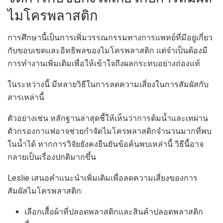
ไมโครพลาสติก
การศึกษานี้เป็นการเพิ่มวรรณกรรมทางการแพทย์ที่มีอยู่เกี่ยว
กับขอบเขตและอิทธิพลของไมโครพลาสติก แต่จำเป็นต้องมี
การทำงานเพิ่มเติมเพื่อให้เข้าใจถึงผลกระทบอย่างถ่องแท้
ในระหว่างนี้ มีหลายวิธีในการลดความเสี่ยงในการสัมผัสกับ
สารเหล่านี้
ตัวอย่างเช่น หลักฐานล่าสุดชี้ให้เห็นว่าการต้มน้ำและเทผ่าน
ตัวกรองกาแฟอาจช่วยกำจัดไมโครพลาสติกจำนวนมากที่พบ
ในน้ำได้ หากการวิจัยยังคงยืนยันข้อค้นพบเหล่านี้ วิธีนี้อาจ
กลายเป็นเรื่องปกติมากขึ้น
Leslie เสนอคำแนะนำเพิ่มเติมเพื่อลดความเสี่ยงของการ
สัมผัสไมโครพลาสติก:
เลือกเสื้อผ้าที่ปลอดพลาสติกและสินค้าปลอดพลาสติก