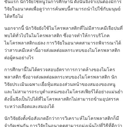
ขั้นแรก นักวิจัยใช้หนูในการศึกษานี้ ดังนั้นจึงจำเป็นต้องมีการ
วิจัยในอนาคตเพื่อดูว่าการค้นพบนี้สามารถนำไปใช้กับมนุษย์
ได้หรือไม่
นอกจากนี้ นักวิจัยยังใช้ไมโครพลาสติกที่ไม่มีสารเคมีเจือปนที่
พบได้ทั่วไปในไมโครพลาสติก ซึ่งอาจทำให้การบริโภค
ไมโครพลาสติกแย่ลง การวิจัยในอนาคตสามารถพิจารณาได้
ว่าสารเคมีเหล่านี้อาจส่งผลต่อผลกระทบของไมโครพลาสติก
ต่อผู้คนอย่างไร
การศึกษานี้ไม่ได้ตรวจสอบอัตราการกวาดล้างของไมโคร
พลาสติก ซึ่งอาจส่งผลต่อผลกระทบของไมโครพลาสติก นัก
วิจัยประเมินเฉพาะเยื่อหุ้มสมองส่วนหน้าของสมองของหนู
และไม่สามารถระบุตำแหน่งของไมโครสเฟียร์ได้อย่างแม่นยำ
ดังนั้นจึงเป็นไปได้ที่ไมโครพลาสติกไม่สามารถข้ามอุปสรรค
ระหว่างเลือดและสมองได้
นักวิจัยยังตั้งข้อสังเกตอีกว่าการวิเคราะห์ไมโครพลาสติกก็มี
จำกัดเช่นกัน การวิจัยในอนาคตสามารถมุ่งเน้นไปที่วิธีที่ดีกว่า