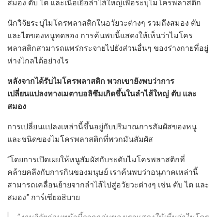
สมอง ตับ ไต และเนื้อเยื่อลำไส้ใหญ่เพื่อระบุไมโครพลาสติก
นักวิจัยระบุไมโครพลาสติกในอวัยวะต่างๆ รวมถึงสมอง ตับ
และไตของหนูทดลอง การค้นพบนี้แสดงให้เห็นว่าไมโคร
พลาสติกสามารถแพร่กระจายไปยังส่วนอื่นๆ ของร่างกายที่อยู่
ห่างไกลได้อย่างไร
หลังจากได้รับไมโครพลาสติก พวกเขายังพบว่าการ
เปลี่ยนแปลงทางเมตาบอลิซึมเกิดขึ้นในลำไส้ใหญ่ ตับ และ
สมอง
การเปลี่ยนแปลงเหล่านี้ขึ้นอยู่กับปริมาณการสัมผัสของหนู
และชนิดของไมโครพลาสติกที่พวกมันสัมผัส
“โดยการเปิดเผยให้หนูสัมผัสกับระดับไมโครพลาสติกที่
คล้ายคลึงกับการกินของมนุษย์ เราค้นพบว่าอนุภาคเหล่านี้
สามารถเคลื่อนย้ายจากลำไส้ไปสู่อวัยวะต่างๆ เช่น ตับ ไต และ
สมอง” การ์เซียอธิบาย