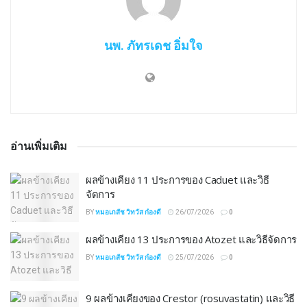
นพ. ภัทรเดช อิ่มใจ
อ่านเพิ่มเติม
ผลข้างเคียง 11 ประการของ Caduet และวิธี
จัดการ
BY
หมอเภสัช วิทวัส ก๋องดี
26/07/2026
0
ผลข้างเคียง 13 ประการของ Atozet และวิธีจัดการ
BY
หมอเภสัช วิทวัส ก๋องดี
25/07/2026
0
9 ผลข้างเคียงของ Crestor (rosuvastatin) และวิธี