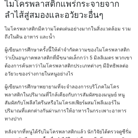
ไมโครพลาสติกแพร่กระจายจาก
ลำไส้สู่สมองและอวัยวะอื่นๆ
ไมโครพลาสติกมีความโดดเด่นอย่างมากในสิ่งแวดล้อม รวม
ถึงในดิน อาหาร และน้ำ
ผู้เขียนการศึกษาครั้งนี้ให้คำจำกัดความของไมโครพลาสติก
ว่าเป็นอนุภาคพลาสติกที่มีขนาดเล็กกว่า 5 มิลลิเมตร พวกเขา
ต้องการค้นหาว่าไมโครพลาสติกประเภทต่างๆ มีอิทธิพลต่อ
อวัยวะของร่างกายในหนูอย่างไร
ผู้เขียนการศึกษาพยายามที่จะจำลองการบริโภคไมโคร
พลาสติกในปริมาณที่ใกล้เคียงกับการสัมผัสของมนุษย์ หนู
สัมผัสกับโพลีสไตรีนหรือไมโครสเฟียร์ผสมโพลีเมอร์ใน
ปริมาณที่แตกต่างกันผ่านการให้อาหารในกระเพาะอาหาร
ทางปาก
หลังจากที่หนูได้รับไมโครพลาสติกแล้ว นักวิจัยได้ตรวจดูซีรั่ม