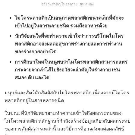
อวัยวะสำคัญในร่างกาย เช่น สมอง
ไมโครพลาสติกเป็นอนุภาคพลาสติกขนาดเล็กที่มักจะ
เข้าไปอยู่ในสารหลายชนิด รวมถึงอาหารด้วย
นักวิจัยสนใจที่จะทำความเข้าใจว่าการบริโภคไมโคร
พลาสติกอาจส่งผลต่อสุขภาพร่างกายและการทำงาน
ของร่างกายอย่างไร
การศึกษาใหม่ในหนูพบว่าไมโครพลาสติกสามารถแพร่
กระจายจากลำไส้ไปยังอวัยวะสำคัญในร่างกาย เช่น
สมอง ตับ และไต
มนุษย์และสัตว์มักสัมผัสกับไมโครพลาสติก เนื่องจากมีไมโคร
พลาสติกอยู่ในสารหลายชนิด
ในขณะที่นักวิจัยพยายามทำความเข้าใจถึงผลกระทบของ
ไมโครพลาสติก หลักฐานก็กำลังสร้างข้อมูลเกี่ยวกับผลกระทบ
ของการสัมผัสสารเหล่านี้ และวิธีการที่อาจส่งผลต่อผลลัพธ์