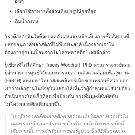
อื่นๆ
เลือกใช้อาหารทั้งส่วนที่แปรรูปน้อยที่สุด
ดื่มน้ำกรอง
“เราต้องตัดสินใจที่จะดูแลตัวเองและหลีกเลี่ยงการซื้อสิ่งของที่
ปล่อยอนุภาคพลาสติกที่ไม่พึงประสงค์ เนื่องจากเราไม่
ต้องการถูกปนเปื้อนจากไมโครพลาสติก” เลสลีกล่าว
ผู้เขียนที่ไม่ได้ศึกษา Tracey Woodruff, PhD, ศาสตราจารย์และ
ผู้อำนวยการศูนย์วิจัยและการแปลด้านสิ่งแวดล้อมเพื่อสุขภาพ
(EaRTH) แห่งมหาวิทยาลัยแคลิฟอร์เนีย ซานฟรานซิสโก บอก
เราว่าหลักฐานในปัจจุบันแสดงให้เห็นว่าผู้กำหนดนโยบายต้อง
ดำเนินการโดยเร็วที่สุดเพื่อป้องกัน การที่มนุษย์สัมผัสกับ
ไมโครพลาสติกเพิ่มมากขึ้น
“เรารู้ว่าการผลิตพลาสติกคาดว่าจะเติบโตอย่างรวดเร็วใน
ทศวรรษหน้า และนั่นหมายถึงปริมาณไมโครพลาสติกที่
เพิ่มมากขึ้น การดำเนินการของรัฐบาลเป็นวิธีที่เสมอภาค