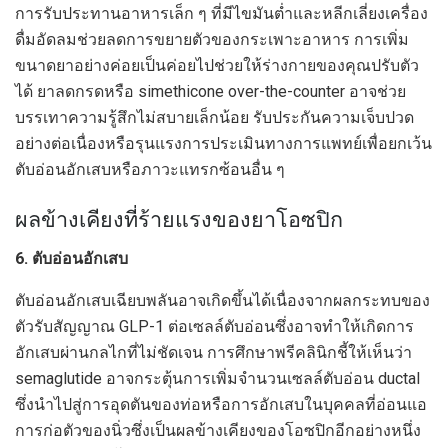
การรับประทานอาหารเล็ก ๆ ที่มีไขมันต่ำและหลีกเลี่ยงเครื่อง
ดื่มอัดลมช่วยลดการขยายตัวของกระเพาะอาหาร การเพิ่ม
ขนาดยาอย่างค่อยเป็นค่อยไปช่วยให้ร่างกายของคุณปรับตัว
ได้ ยาลดกรดหรือ simethicone over-the-counter อาจช่วย
บรรเทาความรู้สึกไม่สบายเล็กน้อย รับประกันความเจ็บปวด
อย่างต่อเนื่องหรือรุนแรงการประเมินทางการแพทย์เพื่อยกเว้น
ตับอ่อนอักเสบหรือภาวะแทรกซ้อนอื่น ๆ
ผลข้างเคียงที่ร้ายแรงของยาโอซปิก
6. ตับอ่อนอักเสบ
ตับอ่อนอักเสบเฉียบพลันอาจเกิดขึ้นได้เนื่องจากผลกระทบของ
ตัวรับสัญญาณ GLP-1 ต่อเซลล์ตับอ่อนซึ่งอาจทำให้เกิดการ
อักเสบผ่านกลไกที่ไม่ชัดเจน การศึกษาพรีคลินิกชี้ให้เห็นว่า
semaglutide อาจกระตุ้นการเพิ่มจำนวนเซลล์ตับอ่อน ductal
ซึ่งนำไปสู่การอุดตันของท่อหรือการอักเสบในบุคคลที่อ่อนแอ
การก่อตัวของนิ่วซึ่งเป็นผลข้างเคียงของโอซปิกอีกอย่างหนึ่ง