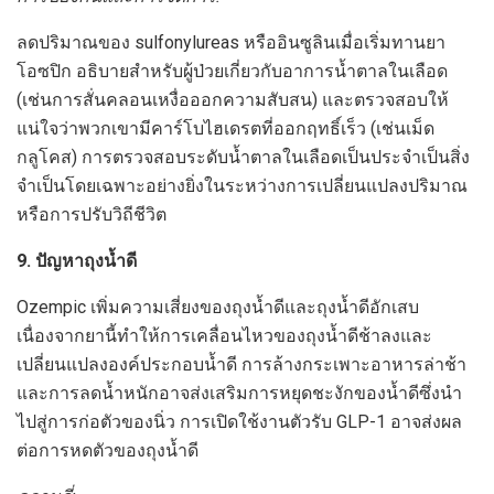
ลดปริมาณของ sulfonylureas หรืออินซูลินเมื่อเริ่มทานยา
โอซปิก อธิบายสำหรับผู้ป่วยเกี่ยวกับอาการน้ำตาลในเลือด
(เช่นการสั่นคลอนเหงื่อออกความสับสน) และตรวจสอบให้
แน่ใจว่าพวกเขามีคาร์โบไฮเดรตที่ออกฤทธิ์เร็ว (เช่นเม็ด
กลูโคส) การตรวจสอบระดับน้ำตาลในเลือดเป็นประจำเป็นสิ่ง
จำเป็นโดยเฉพาะอย่างยิ่งในระหว่างการเปลี่ยนแปลงปริมาณ
หรือการปรับวิถีชีวิต
9. ปัญหาถุงน้ำดี
Ozempic เพิ่มความเสี่ยงของถุงน้ำดีและถุงน้ำดีอักเสบ
เนื่องจากยานี้ทำให้การเคลื่อนไหวของถุงน้ำดีช้าลงและ
เปลี่ยนแปลงองค์ประกอบน้ำดี การล้างกระเพาะอาหารล่าช้า
และการลดน้ำหนักอาจส่งเสริมการหยุดชะงักของน้ำดีซึ่งนำ
ไปสู่การก่อตัวของนิ่ว การเปิดใช้งานตัวรับ GLP-1 อาจส่งผล
ต่อการหดตัวของถุงน้ำดี