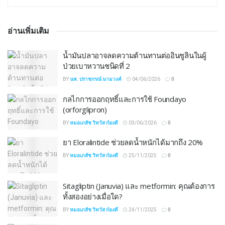
อ่านเพิ่มเติม
น้ำมันปลาอาจลดความต้านทานต่ออินซูลินในผู้
ป่วยเบาหวานชนิดที่ 2
BY
นพ. ปราชกรณ์ นามวงค์
04/06/2026
0
กลไกการออกฤทธิ์และการใช้ Foundayo
(orforglipron)
BY
หมอเภสัช วิทวัส ก๋องดี
03/06/2026
0
ยา Eloralintide ช่วยลดน้ำหนักได้มากถึง 20%
BY
หมอเภสัช วิทวัส ก๋องดี
25/11/2025
0
Sitagliptin (Januvia) และ metformin: คุณต้องการ
ทั้งสองอย่างเมื่อใด?
BY
หมอเภสัช วิทวัส ก๋องดี
24/11/2025
0