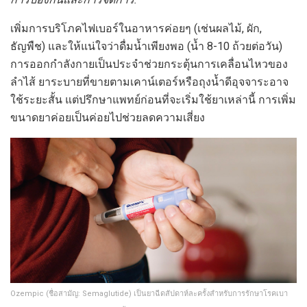
เพิ่มการบริโภคไฟเบอร์ในอาหารค่อยๆ (เช่นผลไม้, ผัก,
ธัญพืช) และให้แน่ใจว่าดื่มน้ำเพียงพอ (น้ำ 8-10 ถ้วยต่อวัน)
การออกกำลังกายเป็นประจำช่วยกระตุ้นการเคลื่อนไหวของ
ลำไส้ ยาระบายที่ขายตามเคาน์เตอร์หรือถุงน้ำดีอุจจาระอาจ
ใช้ระยะสั้น แต่ปรึกษาแพทย์ก่อนที่จะเริ่มใช้ยาเหล่านี้ การเพิ่ม
ขนาดยาค่อยเป็นค่อยไปช่วยลดความเสี่ยง
Ozempic (ชื่อสามัญ: Semaglutide) เป็นยาฉีดสัปดาห์ละครั้งสำหรับการรักษาโรคเบา