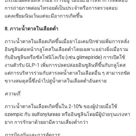
ประเมินผลทันทีหากมีอาการอยู่ ไม่แนะนำให้ทำการทดสอบ
การถ่ายภาพต่อมไทรอยด์เป็นประจำหรือการตรวจสอบ
แคลเซียมนินเว้นแต่จะมีอาการเกิดขึ้น
8. ภาวะน้ำตาลในเลือดต่ำ
ภาวะน้ำตาลในเลือดเกิดขึ้นเมื่อยาโอเคมปิกช่วยเพิ่มการหลั่ง
อินซูลินต่อหน้ากลูโคสในเลือดต่ำโดยเฉพาะอย่างยิ่งเมื่อรวม
กับอินซูลินหรือซัลโฟนิโลเรีย (เช่น glimepiride) การเปิดใช้
งานตัวรับ GLP-1 เพิ่มการปลดปล่อยอินซูลินที่ขึ้นกับกลูโคส
แต่การบริหารร่วมกับสารลดน้ำตาลในเลือดอื่น ๆ สามารถขัด
ขวางสมดุลนี้ซึ่งนำไปสู่น้ำตาลในเลือดต่ำอันตราย
ความถี่:
ภาวะน้ำตาลในเลือดเกิดขึ้นใน 2-10% ของผู้ป่วยเมื่อใช้
ozempic กับ sulfonylureas หรืออินซูลินโดยมีผู้ป่วยรุนแรงหา
ยาก การรักษาด้วยยามีความเสี่ยงต่ำกว่า
การป้องกันและการจัดการ: